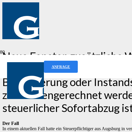
Neue Fenster, zusätzliche
Immobilien benötigen oftma
ANFRAGE
Bausanierung oder Instand
zusammengerechnet werden 
steuerlicher Sofortabzug is
Der Fall
In einem aktuellen Fall hatte ein Steuerpflichtiger aus Augsburg in