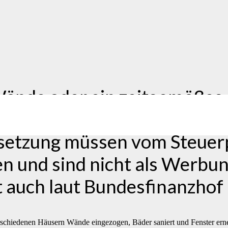
 Wände oder ein zeitgemäße
ls mehr als nur ein „Make-o
setzung müssen vom Steuerpf
und sind nicht als Werbung
t auch laut Bundesfinanzhof 
 verschiedenen Häusern Wände eingezogen, Bäder saniert und Fenster er