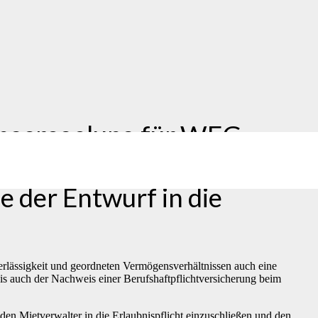
ungsregelung für WEG-
Verfahren. Nach der ersten
der Entwurf in die
verlässigkeit und geordneten Vermögensverhältnissen auch eine
s auch der Nachweis einer Berufshaftpflichtversicherung beim
den Mietverwalter in die Erlaubnispflicht einzuschließen und den