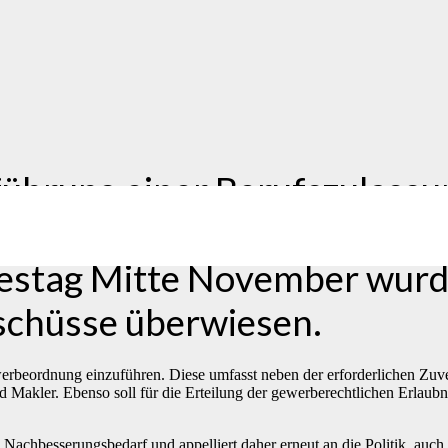
führung einer Berufszulass
rzeit im parlamentarischen 
stag Mitte November wurde 
schüsse überwiesen.
Gewerbeordnung einzuführen. Diese umfasst neben der erforderlichen Zu
akler. Ebenso soll für die Erteilung der gewerberechtlichen Erlaubni
achbesserungsbedarf und appelliert daher erneut an die Politik, auch 