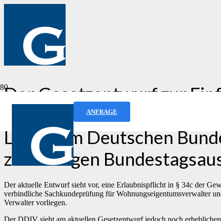
Der Gesetzentwurf zur Ein
Verwalter befindet sich de
ANFRAGE
Lesung im Deutschen Bunde
zuständigen Bundestagsau
Der aktuelle Entwurf sieht vor, eine Erlaubnispflicht in § 34c der 
verbindliche Sachkundeprüfung für Wohnungseigentumsverwalter und M
Verwalter vorliegen.
Der DDIV sieht am aktuellen Gesetzentwurf jedoch noch erheblichen N