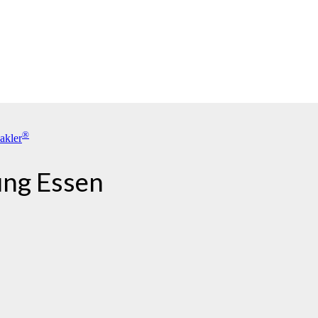
®
akler
ung Essen