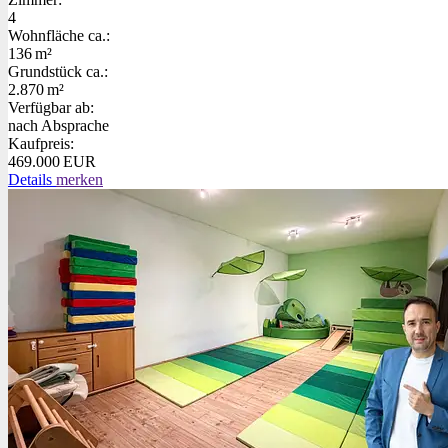
4
Wohnfläche ca.:
136 m²
Grund­stück ca.:
2.870 m²
Verfügbar ab:
nach Absprache
Kaufpreis:
469.000 EUR
Details
merken