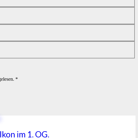
elesen. *
kon im 1. OG.