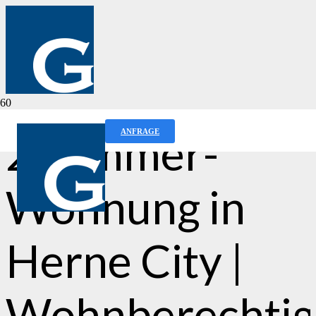
2-Zimmer-
ANFRAGE
Wohnung in
Herne City |
Wohnberechtig