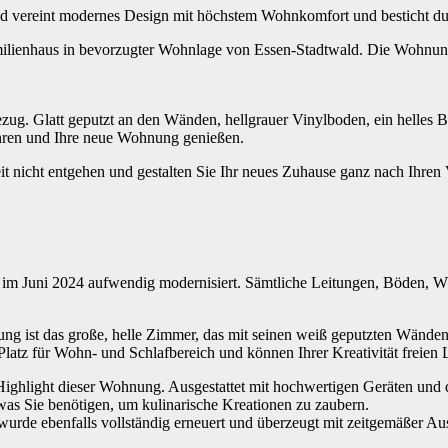
vereint modernes Design mit höchstem Wohnkomfort und besticht durch
ilienhaus in bevorzugter Wohnlage von Essen-Stadtwald. Die Wohnung li
ezug. Glatt geputzt an den Wänden, hellgrauer Vinylboden, ein helle
ühren und Ihre neue Wohnung genießen.
it nicht entgehen und gestalten Sie Ihr neues Zuhause ganz nach Ihren 
 Juni 2024 aufwendig modernisiert. Sämtliche Leitungen, Böden, Wänd
ung ist das große, helle Zimmer, das mit seinen weiß geputzten Wände
latz für Wohn- und Schlafbereich und können Ihrer Kreativität freien L
 Highlight dieser Wohnung. Ausgestattet mit hochwertigen Geräten u
 was Sie benötigen, um kulinarische Kreationen zu zaubern.
de ebenfalls vollständig erneuert und überzeugt mit zeitgemäßer Ausst