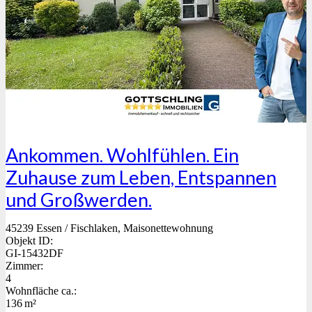
Ankommen. Wohlfühlen. Ein
Zuhause zum Leben, Entspannen
und Großwerden.
45239 Essen / Fischlaken, Maisonettewohnung
Objekt ID:
GI-15432DF
Zimmer:
4
Wohnfläche ca.:
136 m²