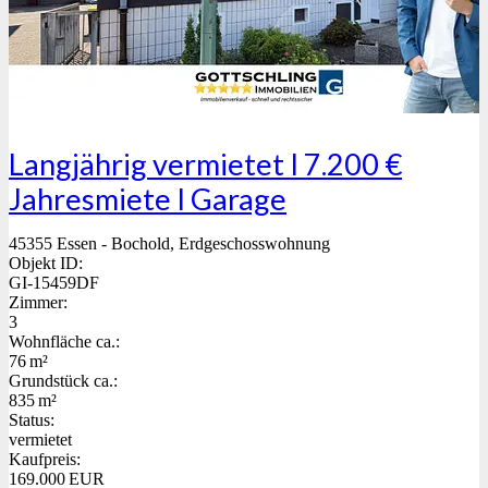
Langjährig vermietet I 7.200 €
Jahresmiete I Garage
45355 Essen - Bochold, Erdgeschosswohnung
Objekt ID:
GI-15459DF
Zimmer:
3
Wohnfläche ca.:
76 m²
Grund­stück ca.:
835 m²
Status:
vermietet
Kaufpreis:
169.000 EUR