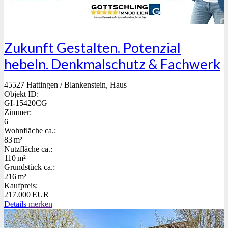
Zukunft Gestalten. Potenzial
hebeln. Denkmalschutz & Fachwerk
45527 Hattingen / Blankenstein, Haus
Objekt ID:
GI-15420CG
Zimmer:
6
Wohnfläche ca.:
83 m²
Nutzfläche ca.:
110 m²
Grund­stück ca.:
216 m²
Kaufpreis:
217.000 EUR
Details
merken