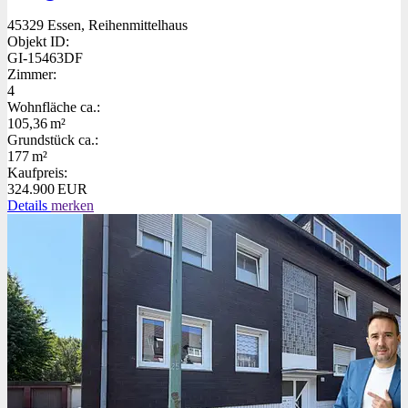
45329 Essen, Reihenmittelhaus
Objekt ID:
GI-15463DF
Zimmer:
4
Wohnfläche ca.:
105,36 m²
Grund­stück ca.:
177 m²
Kaufpreis:
324.900 EUR
Details
merken