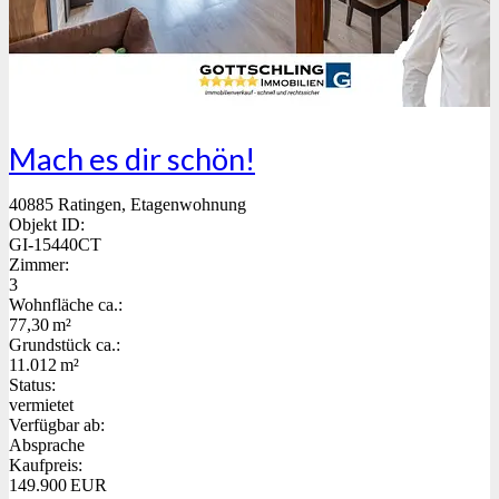
Mach es dir schön!
40885 Ratingen, Etagenwohnung
Objekt ID:
GI-15440CT
Zimmer:
3
Wohnfläche ca.:
77,30 m²
Grund­stück ca.:
11.012 m²
Status:
vermietet
Verfügbar ab:
Absprache
Kaufpreis:
149.900 EUR