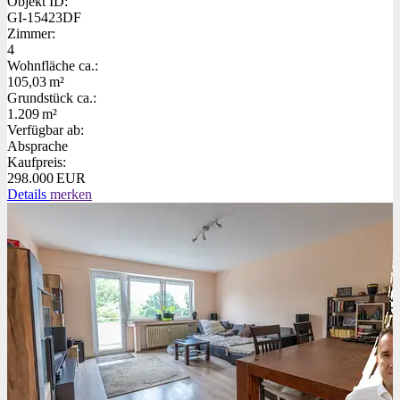
Objekt ID:
GI-15423DF
Zimmer:
4
Wohnfläche ca.:
105,03 m²
Grund­stück ca.:
1.209 m²
Verfügbar ab:
Absprache
Kaufpreis:
298.000 EUR
Details
merken