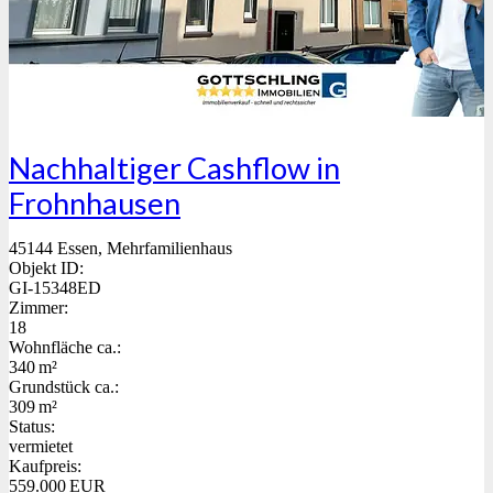
Nachhaltiger Cashflow in
Frohnhausen
45144 Essen, Mehrfamilienhaus
Objekt ID:
GI-15348ED
Zimmer:
18
Wohnfläche ca.:
340 m²
Grund­stück ca.:
309 m²
Status:
vermietet
Kaufpreis:
559.000 EUR