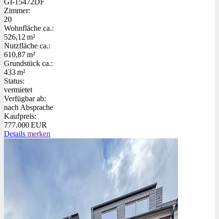
GI-15472DF
Zimmer:
20
Wohnfläche ca.:
526,12 m²
Nutzfläche ca.:
610,87 m²
Grund­stück ca.:
433 m²
Status:
vermietet
Verfügbar ab:
nach Absprache
Kaufpreis:
777.000 EUR
Details
merken