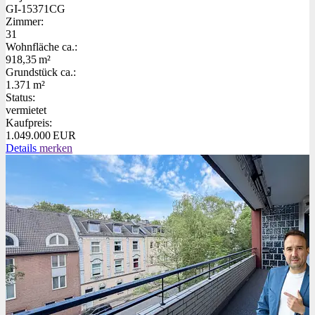
GI-15371CG
Zimmer:
31
Wohnfläche ca.:
918,35 m²
Grund­stück ca.:
1.371 m²
Status:
vermietet
Kaufpreis:
1.049.000 EUR
Details
merken