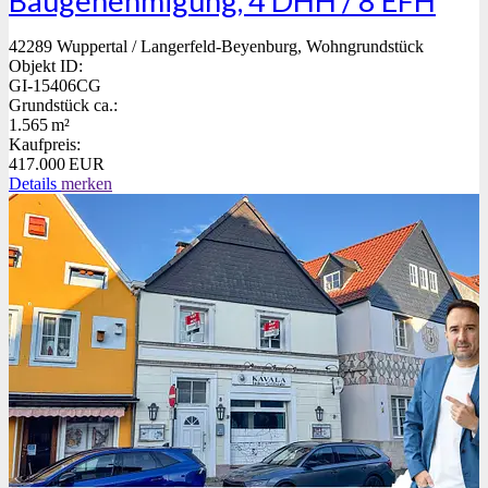
Baugenehmigung, 4 DHH / 8 EFH
42289 Wuppertal / Langerfeld-Beyenburg, Wohngrundstück
Objekt ID:
GI-15406CG
Grund­stück ca.:
1.565 m²
Kaufpreis:
417.000 EUR
Details
merken