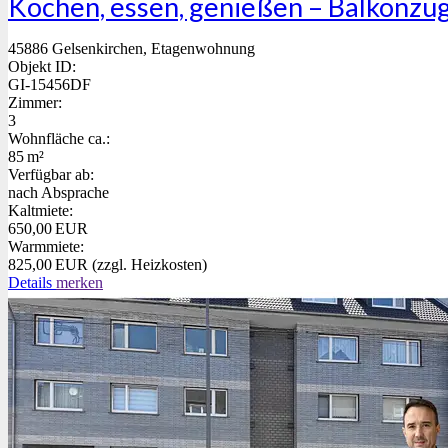
Kochen, essen, genießen – Balkonzu
45886 Gelsenkirchen, Etagenwohnung
Objekt ID:
GI-15456DF
Zimmer:
3
Wohnfläche ca.:
85 m²
Verfügbar ab:
nach Absprache
Kaltmiete:
650,00 EUR
Warmmiete:
825,00 EUR (zzgl. Heizkosten)
Details
merken