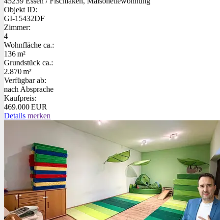
45239 Essen / Fischlaken, Maisonettewohnung
Objekt ID:
GI-15432DF
Zimmer:
4
Wohnfläche ca.:
136 m²
Grund­stück ca.:
2.870 m²
Verfügbar ab:
nach Absprache
Kaufpreis:
469.000 EUR
Details
merken