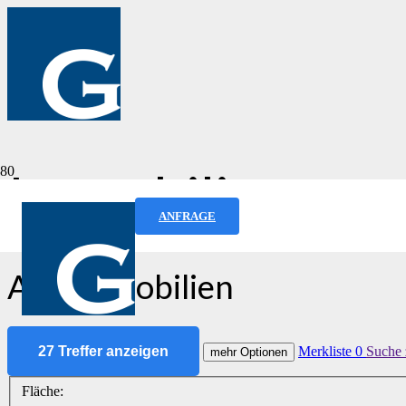
Immobilien­ang
ANFRAGE
Alle Immobilien
27 Treffer anzeigen
Merkliste
0
Suche 
mehr Optionen
Fläche: