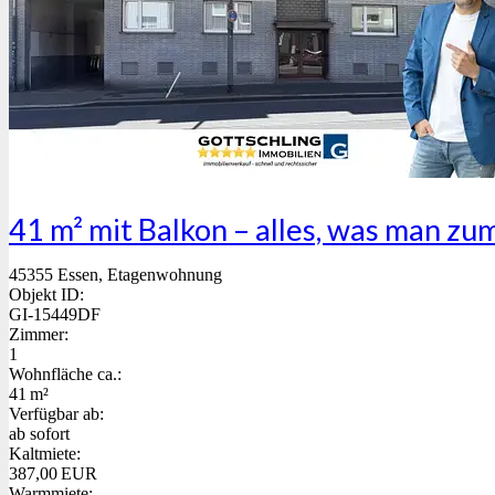
41 m² mit Balkon – alles, was man z
45355 Essen, Etagenwohnung
Objekt ID:
GI-15449DF
Zimmer:
1
Wohnfläche ca.:
41 m²
Verfügbar ab:
ab sofort
Kaltmiete:
387,00 EUR
Warmmiete: